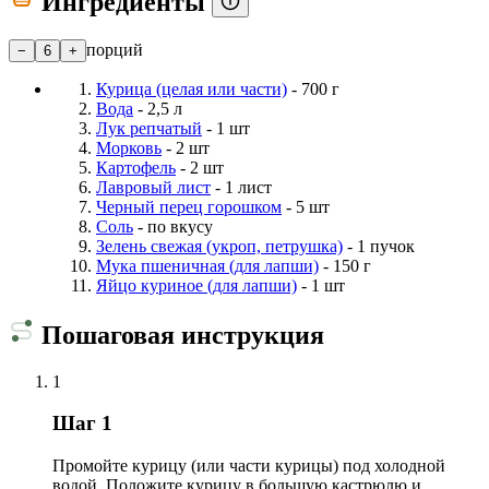
Ингредиенты
порций
−
6
+
Курица (целая или части)
- 700 г
Вода
- 2,5 л
Лук репчатый
- 1 шт
Морковь
- 2 шт
Картофель
- 2 шт
Лавровый лист
- 1 лист
Черный перец горошком
- 5 шт
Соль
- по вкусу
Зелень свежая (укроп, петрушка)
- 1 пучок
Мука пшеничная (для лапши)
- 150 г
Яйцо куриное (для лапши)
- 1 шт
Пошаговая инструкция
1
Шаг 1
Промойте курицу (или части курицы) под холодной
водой. Положите курицу в большую кастрюлю и