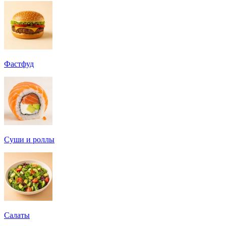
Фастфуд
Суши и роллы
Салаты