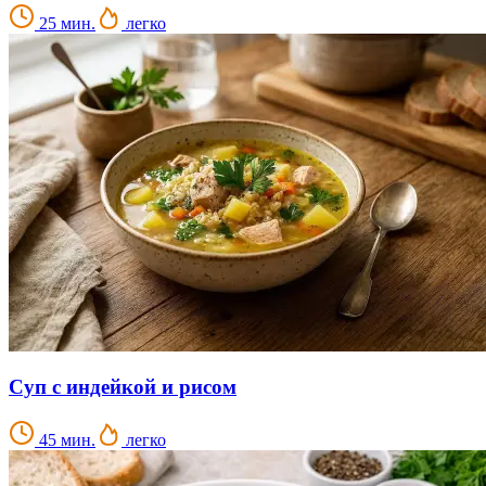
25 мин.
легко
Суп с индейкой и рисом
45 мин.
легко