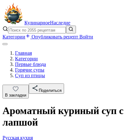
Кулинарное
Наследие
Категории
Опубликовать рецепт
Войти
Главная
Категории
Первые блюда
Горячие супы
Суп из птицы
Поделиться
В закладки
Ароматный куриный суп с
лапшой
Русская кухня