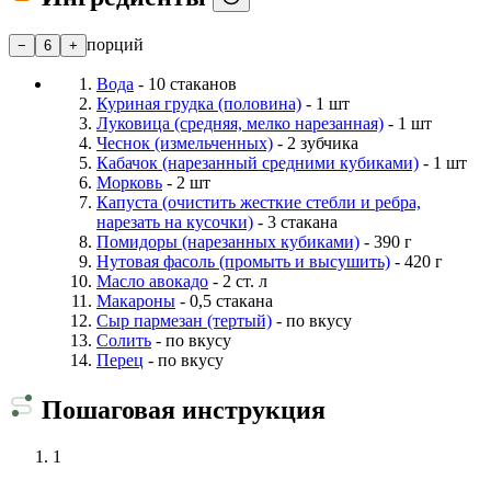
порций
−
6
+
Вода
- 10 стаканов
Куриная грудка (половина)
- 1 шт
Луковица (средняя, ​​мелко нарезанная)
- 1 шт
Чеснок (измельченных)
- 2 зубчика
Кабачок (нарезанный средними кубиками)
- 1 шт
Морковь
- 2 шт
Капуста (очистить жесткие стебли и ребра,
нарезать на кусочки)
- 3 стакана
Помидоры (нарезанных кубиками)
- 390 г
Нутовая фасоль (промыть и высушить)
- 420 г
Масло авокадо
- 2 ст. л
Макароны
- 0,5 стакана
Сыр пармезан (тертый)
- по вкусу
Солить
- по вкусу
Перец
- по вкусу
Пошаговая инструкция
1