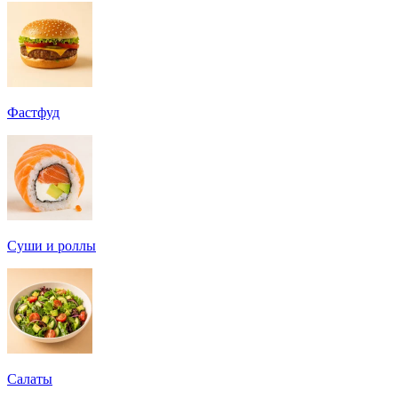
Фастфуд
Суши и роллы
Салаты