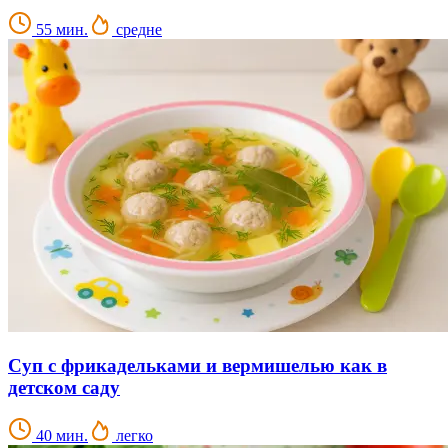
55 мин.
средне
Суп с фрикадельками и вермишелью как в
детском саду
40 мин.
легко