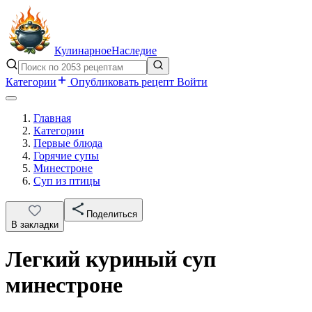
Кулинарное
Наследие
Категории
Опубликовать рецепт
Войти
Главная
Категории
Первые блюда
Горячие супы
Минестроне
Суп из птицы
Поделиться
В закладки
Легкий куриный суп
минестроне