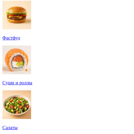
Фастфуд
Суши и роллы
Салаты