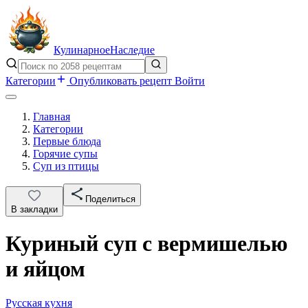
Кулинарное
Наследие
Категории
Опубликовать рецепт
Войти
Главная
Категории
Первые блюда
Горячие супы
Суп из птицы
Поделиться
В закладки
Куриный суп с вермишелью
и яйцом
Русская кухня