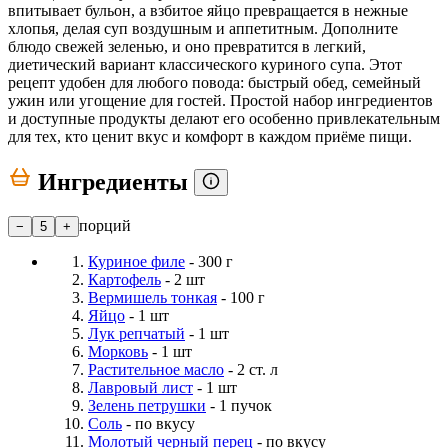
впитывает бульон, а взбитое яйцо превращается в нежные
хлопья, делая суп воздушным и аппетитным. Дополните
блюдо свежей зеленью, и оно превратится в легкий,
диетический вариант классического куриного супа. Этот
рецепт удобен для любого повода: быстрый обед, семейный
ужин или угощение для гостей. Простой набор ингредиентов
и доступные продукты делают его особенно привлекательным
для тех, кто ценит вкус и комфорт в каждом приёме пищи.
Ингредиенты
порций
−
5
+
Куриное филе
- 300 г
Картофель
- 2 шт
Вермишель тонкая
- 100 г
Яйцо
- 1 шт
Лук репчатый
- 1 шт
Морковь
- 1 шт
Растительное масло
- 2 ст. л
Лавровый лист
- 1 шт
Зелень петрушки
- 1 пучок
Соль
- по вкусу
Молотый черный перец
- по вкусу