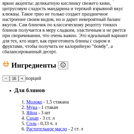
яркие акценты: деликатную кислинку свежего киви,
цитрусовую сладость мандарина и терпкий взрывной вкус
клюквы. Такое трио не только создает праздничное
настроение своим видом, но и дарит невероятный баланс
вкусов. Сам блинчик по классическому рецепту тонких
блинов получается в меру сладким, эластичным и не рвется
при сворачивании, что очень важно. Это идеальный вариант
для тех, кто ищет, как приготовить блины с сыром и
фруктами, чтобы получить не калорийную "бомбу", а
сбалансированный десерт.
Ингредиенты
порций
−
16
+
Для блинов
Молоко
- 1,5 стакана
Мука
- 1 стакан
Яйца
- 3 шт
Сахар
- 3 ст. л
Соль
- 0,33 ч. л
Растительное масло
- 2 ст. л