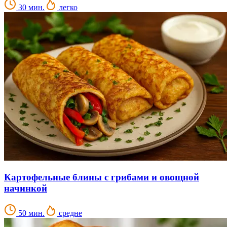
30 мин.
легко
Картофельные блины с грибами и овощной
начинкой
50 мин.
средне