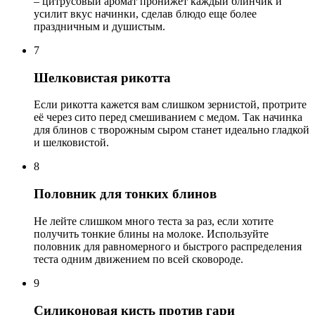
– цитрусовый аромат пронижет каждый блинчик и
усилит вкус начинки, сделав блюдо еще более
праздничным и душистым.
7
Шелковистая рикотта
Если рикотта кажется вам слишком зернистой, протрите
её через сито перед смешиванием с медом. Так начинка
для блинов с творожным сыром станет идеально гладкой
и шелковистой.
8
Половник для тонких блинов
Не лейте слишком много теста за раз, если хотите
получить тонкие блины на молоке. Используйте
половник для равномерного и быстрого распределения
теста одним движением по всей сковороде.
9
Силиконовая кисть против гари