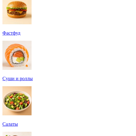
Фастфуд
Суши и роллы
Салаты