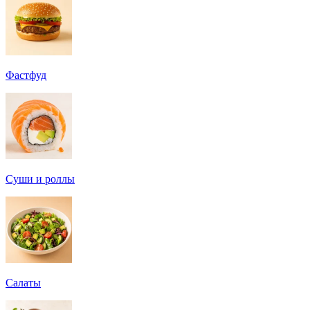
Фастфуд
Суши и роллы
Салаты