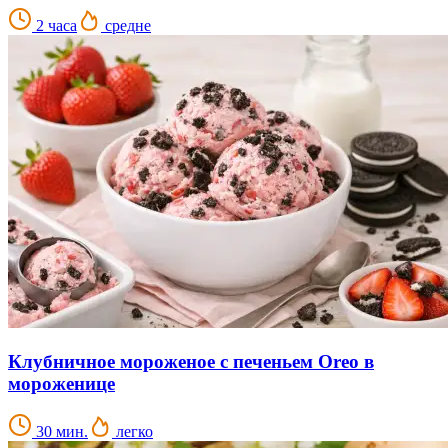
2 часа
средне
Клубничное мороженое с печеньем Oreo в
мороженице
30 мин.
легко