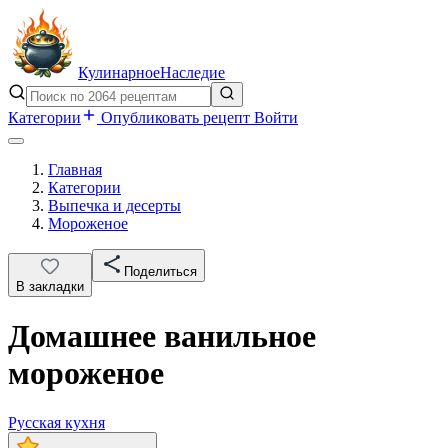
Кулинарное
Наследие
Категории
Опубликовать рецепт
Войти
Главная
Категории
Выпечка и десерты
Мороженое
Поделиться
В закладки
Домашнее ванильное
мороженое
Русская кухня