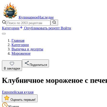
Кулинарное
Наследие
Категории
Опубликовать рецепт
Войти
Главная
Категории
Выпечка и десерты
Мороженое
Поделиться
В закладки
Клубничное мороженое с пече
Европейская кухня
Оценить первым!
30 мин.