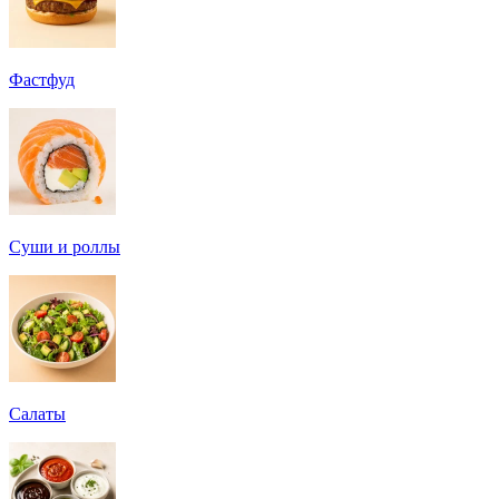
Фастфуд
Суши и роллы
Салаты