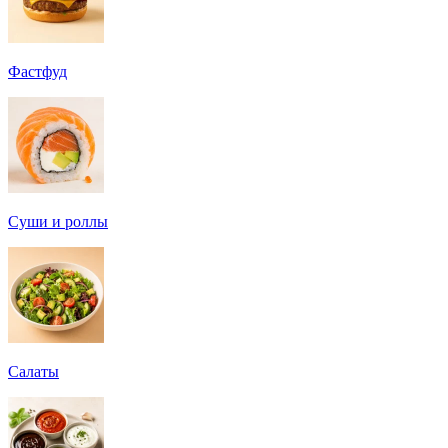
Фастфуд
Суши и роллы
Салаты