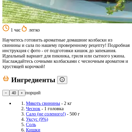
1 час
легко
Научитесь готовить ароматные домашние колбаски из
свинины и сала по нашему проверенному рецепту! Подробная
инструкция с фото - от подготовки кишок до запекания.
Идеальный вариант для пикника, гриля или сытного ужина.
Наслаждайтесь сочными колбасками с чесночным ароматом и
хрустящей корочкой!
Ингредиенты
порций
−
40
+
Мякоть свинины
- 2 кг
Чеснок
- 1 головка
Сало (не соленого!)
- 500 г
Уксус (9%)
Соль
Кишки