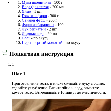
Мука пшеничная
- 500 г
Вода (для теста)
- 200 мл
Яйцо
- 1 шт
Говяжий фарш
- 300 г
Свиной фарш
- 200 г
Фарш из баранины
- 100 г
Лук репчатый
- 2 шт
Ледяная вода
- 50 мл
Соль
- по вкусу
Перец черный молотый
- по вкусу
Пошаговая инструкция
1
Шаг 1
Приготовление теста: в миске смешайте муку с солью,
сделайте углубление. Влейте яйцо и воду, замесите
крутое тесто. Вымешивайте 10 минут до эластичности.