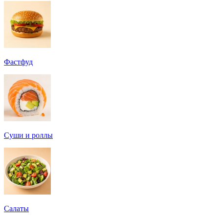
Фастфуд
Суши и роллы
Салаты