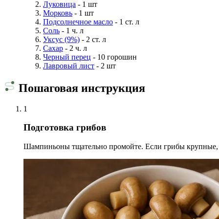
Луковица
- 1 шт
Морковь
- 1 шт
Подсолнечное масло
- 1 ст. л
Соль
- 1 ч. л
Уксус (9%)
- 2 ст. л
Сахар
- 2 ч. л
Черный перец
- 10 горошин
Лавровый лист
- 2 шт
Пошаговая инструкция
1
Подготовка грибов
Шампиньоны тщательно промойте. Если грибы крупные, р