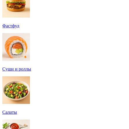
Фастфуд
Суши и роллы
Салаты