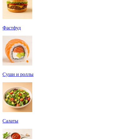
Фастфуд
Суши и роллы
Салаты