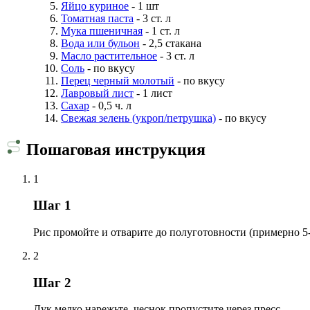
Яйцо куриное
- 1 шт
Томатная паста
- 3 ст. л
Мука пшеничная
- 1 ст. л
Вода или бульон
- 2,5 стакана
Масло растительное
- 3 ст. л
Соль
- по вкусу
Перец черный молотый
- по вкусу
Лавровый лист
- 1 лист
Сахар
- 0,5 ч. л
Свежая зелень (укроп/петрушка)
- по вкусу
Пошаговая инструкция
1
Шаг 1
Рис промойте и отварите до полуготовности (примерно 5-
2
Шаг 2
Лук мелко нарежьте, чеснок пропустите через пресс.