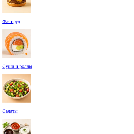
Фастфуд
Суши и роллы
Салаты