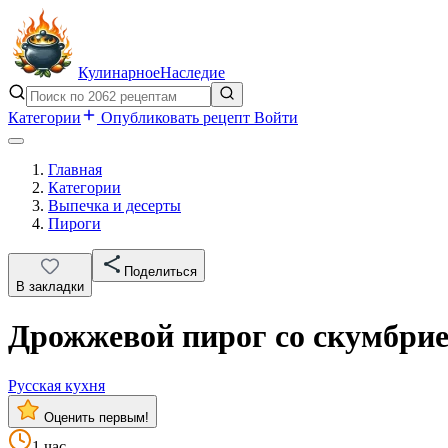
Кулинарное
Наследие
Категории
Опубликовать рецепт
Войти
Главная
Категории
Выпечка и десерты
Пироги
Поделиться
В закладки
Дрожжевой пирог со скумбри
Русская кухня
Оценить первым!
1 час