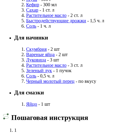
Кефир
- 300 мл
Сахар
- 1 ст. л
Растительное масло
- 2 ст. л
Быстродействующие дрожжи
- 1,5 ч. л
Соль
- 1 ч. л
Для начинки
Скумбрия
- 2 шт
Вареные яйца
- 2 шт
Луковица
- 3 шт
Растительное масло
- 3 ст. л
Зеленый лук
- 1 пучок
Соль
- 0,5 ч. л
Черный молотый перец
- по вкусу
Для смазки
Яйцо
- 1 шт
Пошаговая инструкция
1