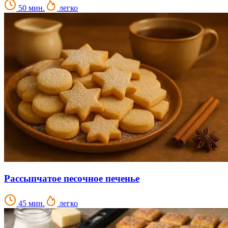
50 мин.
легко
Рассыпчатое песочное печенье
45 мин.
легко