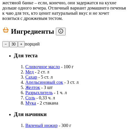
жестяной банке – если, конечно, они задержатся на кухне
дольше одного вечера. Отличный вариант домашнего печенья
к чаю для тех, кто ценит натуральный вкус и не хочет
возиться с дрожжевым тестом.
Ингредиенты
порций
−
30
+
Для теста
Сливочное масло
- 100 г
Мед
- 2 ст. л
Сахар
- 5 ст. л
Апельсиновый сок
- 3 ст. л
Желток
- 3 шт
Разрыхлитель
- 1 ч. л
Соль
- 0,33 ч. л
Мука
- 2 стакана
Для начинки
Вяленый инжир
- 300 г