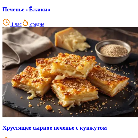
Печенье «Ёжики»
1 час
средне
Хрустящее сырное печенье с кунжутом