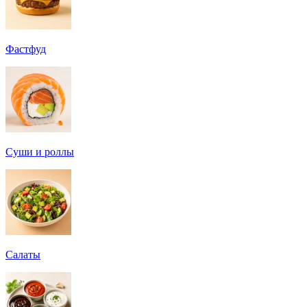
Фастфуд
Суши и роллы
Салаты