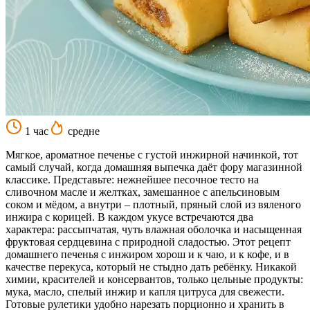
1 час
средне
Мягкое, ароматное печенье с густой инжирной начинкой, тот
самый случай, когда домашняя выпечка даёт фору магазинной
классике. Представьте: нежнейшее песочное тесто на
сливочном масле и желтках, замешанное с апельсиновым
соком и мёдом, а внутри – плотный, пряный слой из вяленого
инжира с корицей. В каждом укусе встречаются два
характера: рассыпчатая, чуть влажная оболочка и насыщенная
фруктовая сердцевина с природной сладостью. Этот рецепт
домашнего печенья с инжиром хорош и к чаю, и к кофе, и в
качестве перекуса, который не стыдно дать ребёнку. Никакой
химии, красителей и консервантов, только цельные продукты:
мука, масло, спелый инжир и капля цитруса для свежести.
Готовые рулетики удобно нарезать порционно и хранить в