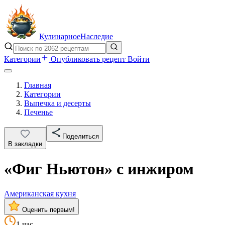
Кулинарное
Наследие
Категории
Опубликовать рецепт
Войти
Главная
Категории
Выпечка и десерты
Печенье
Поделиться
В закладки
«Фиг Ньютон» с инжиром
Американская кухня
Оценить первым!
1 час