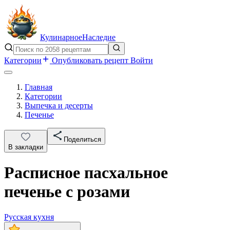
Кулинарное
Наследие
Категории
Опубликовать рецепт
Войти
Главная
Категории
Выпечка и десерты
Печенье
Поделиться
В закладки
Расписное пасхальное
печенье с розами
Русская кухня