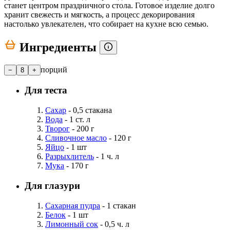
станет центром праздничного стола. Готовое изделие долго
хранит свежесть и мягкость, а процесс декорирования
настолько увлекателен, что собирает на кухне всю семью.
Ингредиенты
порций
−
8
+
Для теста
Сахар
- 0,5 стакана
Вода
- 1 ст. л
Творог
- 200 г
Сливочное масло
- 120 г
Яйцо
- 1 шт
Разрыхлитель
- 1 ч. л
Мука
- 170 г
Для глазури
Сахарная пудра
- 1 стакан
Белок
- 1 шт
Лимонный сок
- 0,5 ч. л