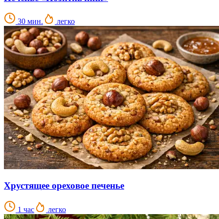
30 мин.
легко
Хрустящее ореховое печенье
1 час
легко