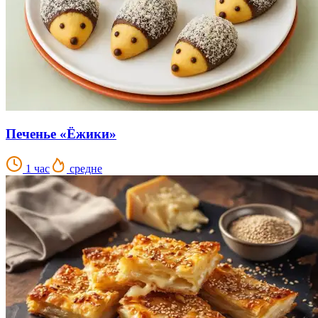
Печенье «Ёжики»
1 час
средне