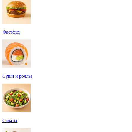
Фастфуд
Суши и роллы
Салаты