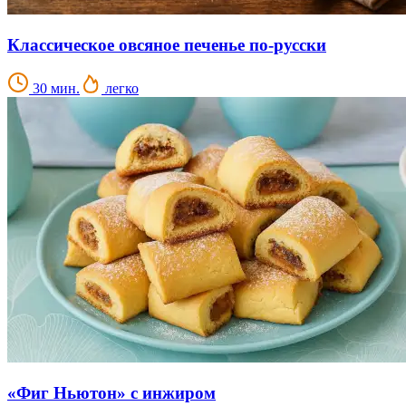
Классическое овсяное печенье по-русски
30 мин.
легко
«Фиг Ньютон» с инжиром