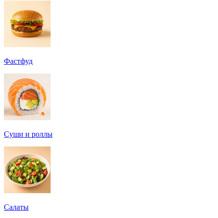
Фастфуд
Суши и роллы
Салаты