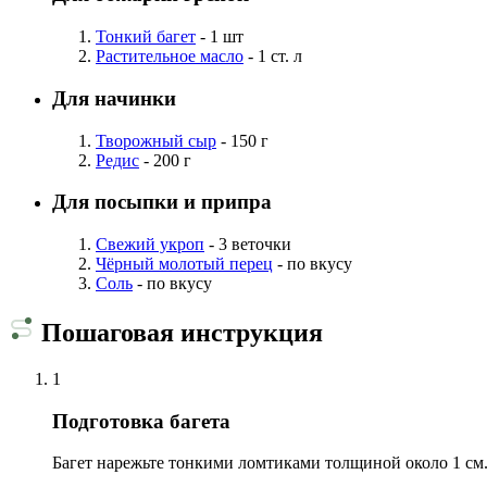
Тонкий багет
- 1 шт
Растительное масло
- 1 ст. л
Для начинки
Творожный сыр
- 150 г
Редис
- 200 г
Для посыпки и припра
Свежий укроп
- 3 веточки
Чёрный молотый перец
- по вкусу
Соль
- по вкусу
Пошаговая инструкция
1
Подготовка багета
Багет нарежьте тонкими ломтиками толщиной около 1 см. 