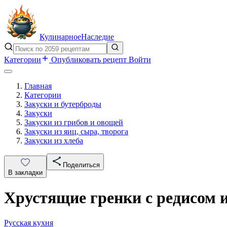
Кулинарное
Наследие
Категории
Опубликовать рецепт
Войти
Главная
Категории
Закуски и бутерброды
Закуски
Закуски из грибов и овощей
Закуски из яиц, сыра, творога
Закуски из хлеба
Поделиться
В закладки
Хрустящие гренки с редисом
Русская кухня