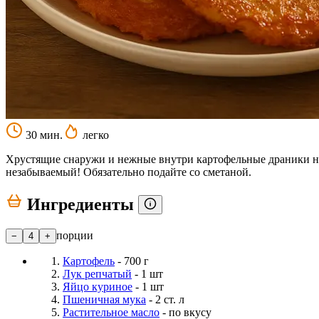
30 мин.
легко
Хрустящие снаружи и нежные внутри картофельные драники на 
незабываемый! Обязательно подайте со сметаной.
Ингредиенты
порции
−
4
+
Картофель
- 700 г
Лук репчатый
- 1 шт
Яйцо куриное
- 1 шт
Пшеничная мука
- 2 ст. л
Растительное масло
- по вкусу