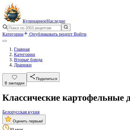
Кулинарное
Наследие
Категории
Опубликовать рецепт
Войти
Главная
Категории
Вторые блюда
Драники
Поделиться
В закладки
Классические картофельные д
Белорусская кухня
Оценить первым!
30 мин.