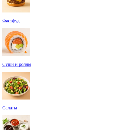
Фастфуд
Суши и роллы
Салаты