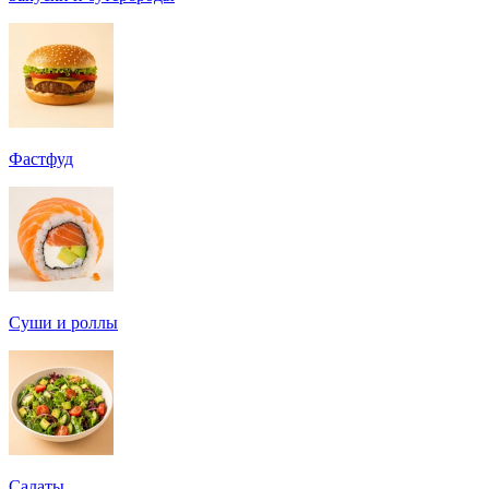
Фастфуд
Суши и роллы
Салаты