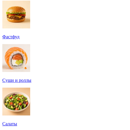
Фастфуд
Суши и роллы
Салаты