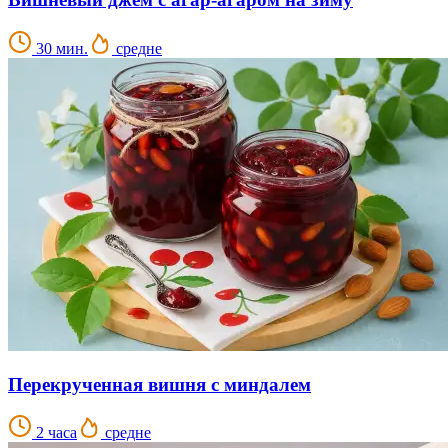
30 мин.
средне
Перекрученная вишня с миндалем
2 часа
средне