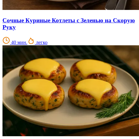
Сочные Куриные Котлеты с Зеленью на Скорую
Руку
40 мин.
легко