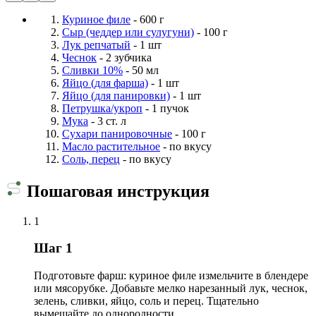
Куриное филе
- 600 г
Сыр (чеддер или сулугуни)
- 100 г
Лук репчатый
- 1 шт
Чеснок
- 2 зубчика
Сливки 10%
- 50 мл
Яйцо (для фарша)
- 1 шт
Яйцо (для панировки)
- 1 шт
Петрушка/укроп
- 1 пучок
Мука
- 3 ст. л
Сухари панировочные
- 100 г
Масло растительное
- по вкусу
Соль, перец
- по вкусу
Пошаговая инструкция
1
Шаг 1
Подготовьте фарш: куриное филе измельчите в блендере
или мясорубке. Добавьте мелко нарезанный лук, чеснок,
зелень, сливки, яйцо, соль и перец. Тщательно
вымешайте до однородности.