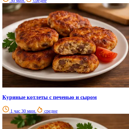
30 мин.
средне
Куриные котлеты с печенью и сыром
1 час 30 мин.
средне