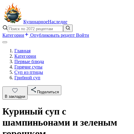
Кулинарное
Наследие
Категории
Опубликовать рецепт
Войти
Главная
Категории
Первые блюда
Горячие супы
Суп из птицы
Грибной суп
Поделиться
В закладки
Куриный суп с
шампиньонами и зеленым
горошком