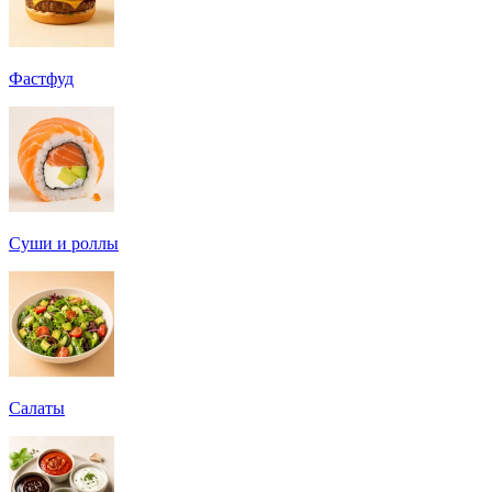
Фастфуд
Суши и роллы
Салаты