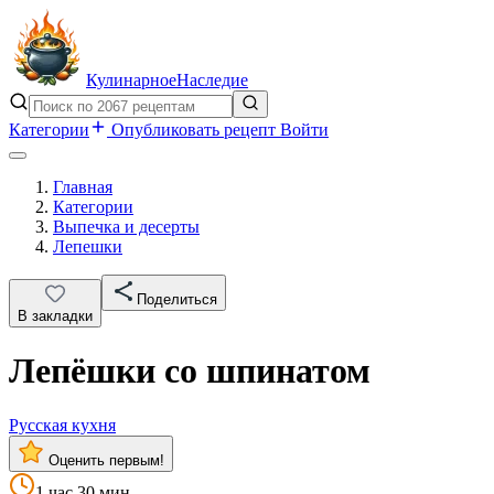
Кулинарное
Наследие
Категории
Опубликовать рецепт
Войти
Главная
Категории
Выпечка и десерты
Лепешки
Поделиться
В закладки
Лепёшки со шпинатом
Русская кухня
Оценить первым!
1 час 30 мин.