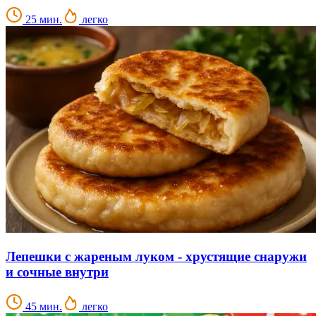
25 мин.
легко
Лепешки с жареным луком - хрустящие снаружи
и сочные внутри
45 мин.
легко