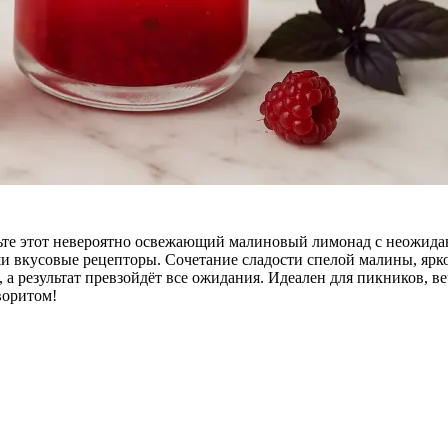
ьте этот невероятно освежающий малиновый лимонад с неожидан
ши вкусовые рецепторы. Сочетание сладости спелой малины, ярк
а результат превзойдёт все ожидания. Идеален для пикников, в
воритом!