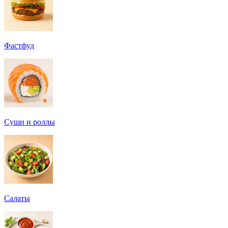
Фастфуд
Суши и роллы
Салаты