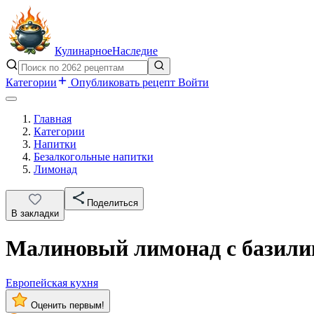
Кулинарное
Наследие
Категории
Опубликовать рецепт
Войти
Главная
Категории
Напитки
Безалкогольные напитки
Лимонад
Поделиться
В закладки
Малиновый лимонад с базил
Европейская кухня
Оценить первым!