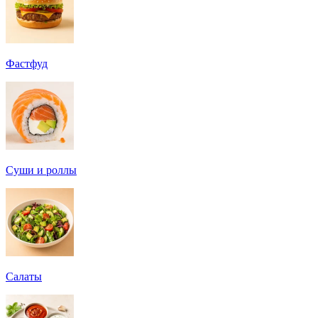
Фастфуд
Суши и роллы
Салаты