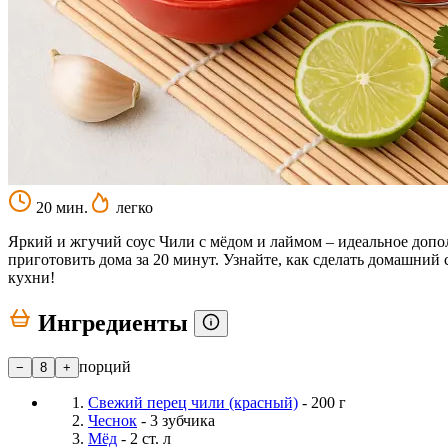
20 мин.
легко
Яркий и жгучий соус Чили с мёдом и лаймом – идеальное допо
приготовить дома за 20 минут. Узнайте, как сделать домашний
кухни!
Ингредиенты
порций
−
8
+
Свежий перец чили (красный)
- 200 г
Чеснок
- 3 зубчика
Мёд
- 2 ст. л