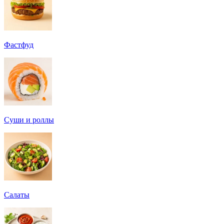
Фастфуд
Суши и роллы
Салаты