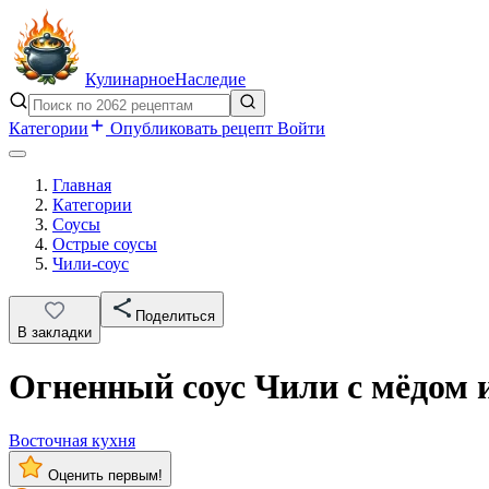
Кулинарное
Наследие
Категории
Опубликовать рецепт
Войти
Главная
Категории
Соусы
Острые соусы
Чили-соус
Поделиться
В закладки
Огненный соус Чили с мёдом 
Восточная кухня
Оценить первым!