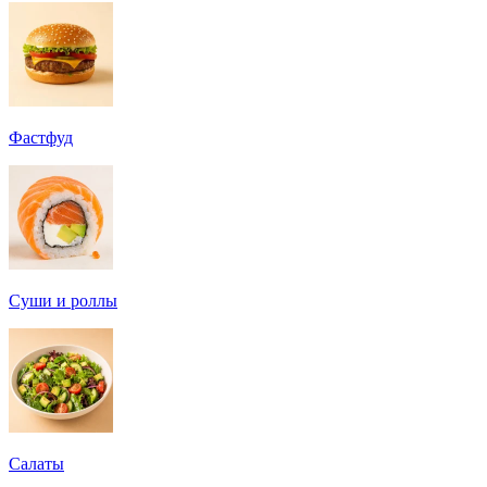
Фастфуд
Суши и роллы
Салаты