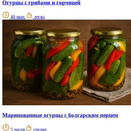
Огурцы с грибами и горчицей
40 мин.
легко
Маринованные огурцы с болгарским перцем
5 часов
средне