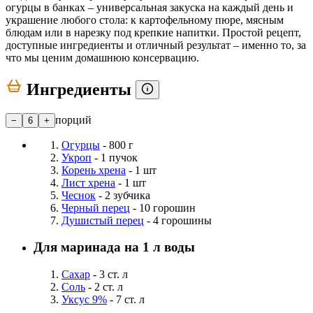
огурцы в банках – универсальная закуска на каждый день и
украшение любого стола: к картофельному пюре, мясным
блюдам или в нарезку под крепкие напитки. Простой рецепт,
доступные ингредиенты и отличный результат – именно то, за
что мы ценим домашнюю консервацию.
Ингредиенты
порций
−
6
+
Огурцы
- 800 г
Укроп
- 1 пучок
Корень хрена
- 1 шт
Лист хрена
- 1 шт
Чеснок
- 2 зубчика
Черный перец
- 10 горошин
Душистый перец
- 4 горошины
Для маринада на 1 л воды
Сахар
- 3 ст. л
Соль
- 2 ст. л
Уксус 9%
- 7 ст. л