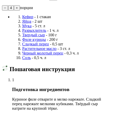
порции
−
4
+
Кефир
- 1 стакан
Яйца
- 2 шт
Мука
- 5 ст. л
Разрыхлитель
- 1 ч. л
Твердый сыр
- 100 г
Филе курицы
- 200 г
Сладкый перец
- 0,5 шт
Растительное масло
- 3 ст. л
Черный молотый перец
- 0,3 ч. л
Соль
- 0,5 ч. л
Пошаговая инструкция
1
Подготовка ингредиентов
Куриное филе отварите и мелко нарежьте. Сладкий
перец нарежьте мелкими кубиками. Твёрдый сыр
натрите на крупной тёрке.