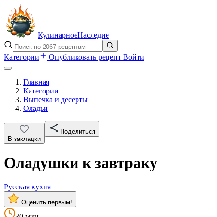
Кулинарное
Наследие
Категории
Опубликовать рецепт
Войти
Главная
Категории
Выпечка и десерты
Оладьи
Поделиться
В закладки
Оладушки к завтраку
Русская кухня
Оценить первым!
30 мин.