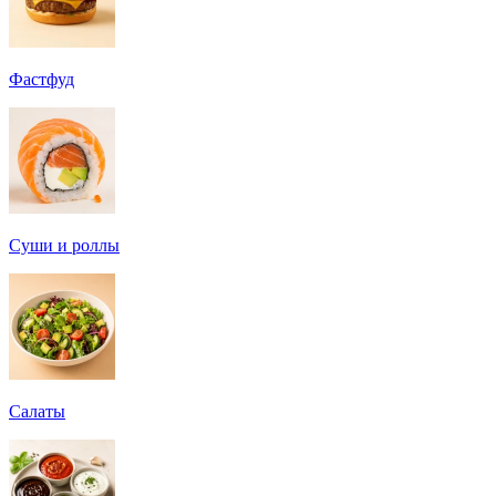
Фастфуд
Суши и роллы
Салаты