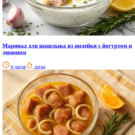
Маринад для шашлыка из индейки с йогуртом и
лимоном
6 часов
легко