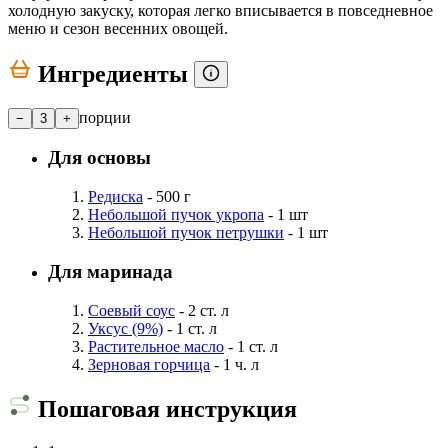
холодную закуску, которая легко вписывается в повседневное
меню и сезон весенних овощей.
Ингредиенты
порции
−
3
+
Для основы
Редиска
- 500 г
Небольшой пучок укропа
- 1 шт
Небольшой пучок петрушки
- 1 шт
Для маринада
Соевый соус
- 2 ст. л
Уксус (9%)
- 1 ст. л
Растительное масло
- 1 ст. л
Зерновая горчица
- 1 ч. л
Пошаговая инструкция