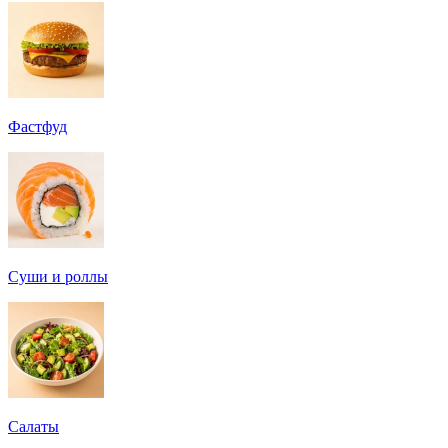
Фастфуд
Суши и роллы
Салаты