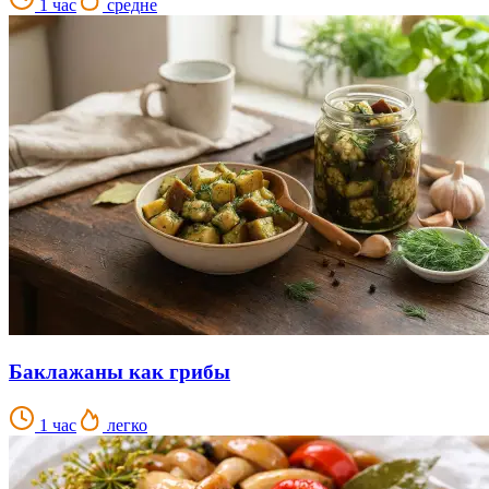
1 час
средне
Баклажаны как грибы
1 час
легко