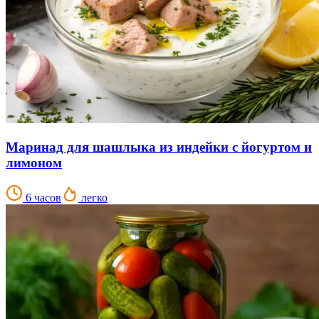
Маринад для шашлыка из индейки с йогуртом и
лимоном
6 часов
легко