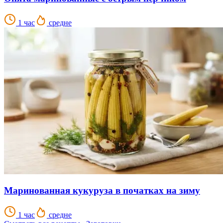
1 час
средне
Маринованная кукуруза в початках на зиму
1 час
средне