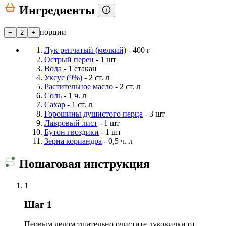
Ингредиенты
порции
−
2
+
Лук репчатый (мелкий)
- 400 г
Острый перец
- 1 шт
Вода
- 1 стакан
Уксус (9%)
- 2 ст. л
Растительное масло
- 2 ст. л
Соль
- 1 ч. л
Сахар
- 1 ст. л
Горошины душистого перца
- 3 шт
Лавровый лист
- 1 шт
Бутон гвоздики
- 1 шт
Зерна кориандра
- 0,5 ч. л
Пошаговая инструкция
1
Шаг 1
Первым делом тщательно очистите луковички от