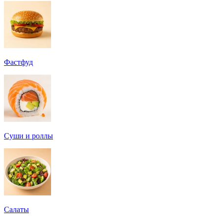
Фастфуд
Суши и роллы
Салаты