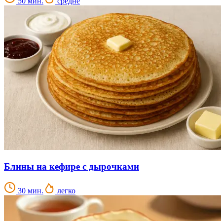
50 мин.
средне
Блины на кефире с дырочками
30 мин.
легко