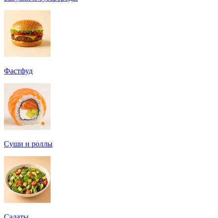
Фастфуд
Суши и роллы
Салаты