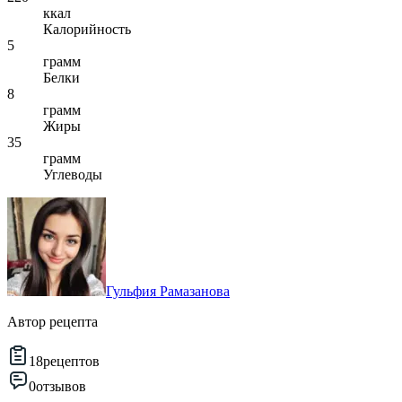
ккал
Калорийность
5
грамм
Белки
8
грамм
Жиры
35
грамм
Углеводы
Гульфия Рамазанова
Автор рецепта
18
рецептов
0
отзывов