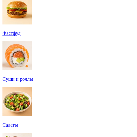
Фастфуд
Суши и роллы
Салаты