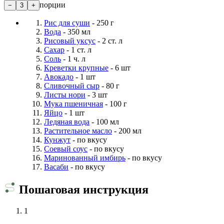
порции
−
3
+
Рис для суши
- 250 г
Вода
- 350 мл
Рисовый уксус
- 2 ст. л
Сахар
- 1 ст. л
Соль
- 1 ч. л
Креветки крупные
- 6 шт
Авокадо
- 1 шт
Сливочный сыр
- 80 г
Листы нори
- 3 шт
Мука пшеничная
- 100 г
Яйцо
- 1 шт
Ледяная вода
- 100 мл
Растительное масло
- 200 мл
Кунжут
- по вкусу
Соевый соус
- по вкусу
Маринованный имбирь
- по вкусу
Васаби
- по вкусу
Пошаговая инструкция
1