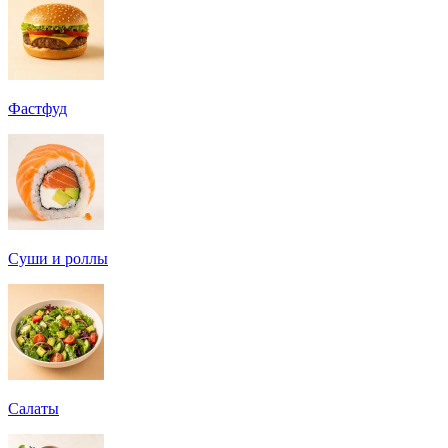
Фастфуд
Суши и роллы
Салаты