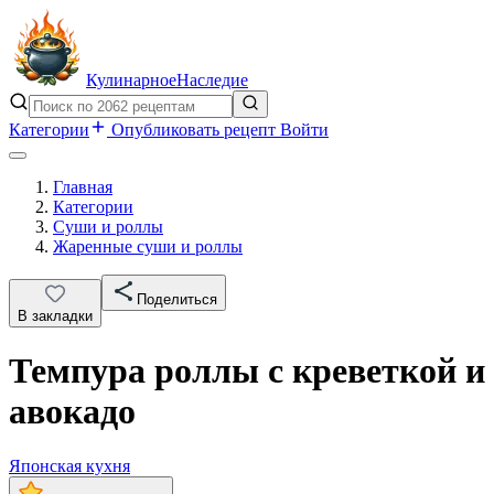
Кулинарное
Наследие
Категории
Опубликовать рецепт
Войти
Главная
Категории
Суши и роллы
Жаренные суши и роллы
Поделиться
В закладки
Темпура роллы с креветкой и
авокадо
Японская кухня