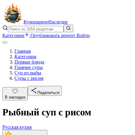
Кулинарное
Наследие
Категории
Опубликовать рецепт
Войти
Главная
Категории
Первые блюда
Горячие супы
Суп из рыбы
Супы с рисом
Поделиться
В закладки
Рыбный суп с рисом
Русская кухня