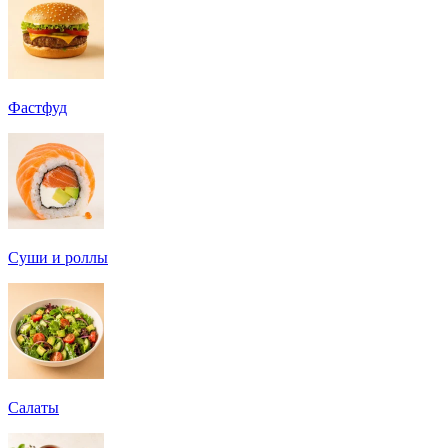
Фастфуд
Суши и роллы
Салаты