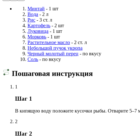
Минтай
- 1 шт
Вода
- 2 л
Рис
- 3 ст. л
Картофель
- 2 шт
Луковица
- 1 шт
Морковь
- 1 шт
Растительное масло
- 2 ст. л
Небольшой пучок укропа
Черный молотый перец
- по вкусу
Соль
- по вкусу
Пошаговая инструкция
1
Шаг 1
В кипящую воду положите кусочки рыбы. Отварите 5–7 мин
2
Шаг 2