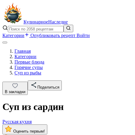
Кулинарное
Наследие
Категории
Опубликовать рецепт
Войти
Главная
Категории
Первые блюда
Горячие супы
Суп из рыбы
Поделиться
В закладки
Суп из сардин
Русская кухня
Оценить первым!