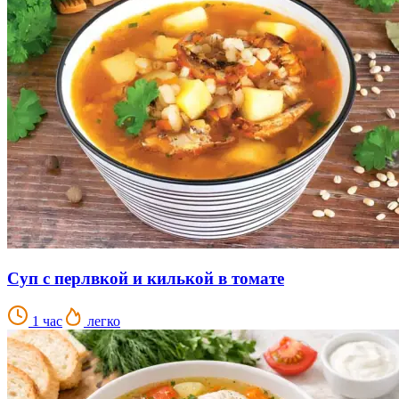
Суп с перлвкой и килькой в томате
1 час
легко