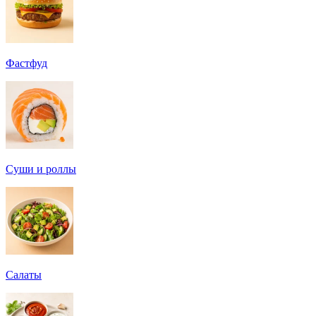
Фастфуд
Суши и роллы
Салаты