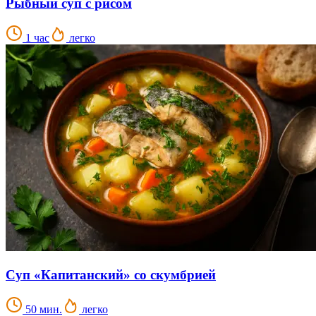
Рыбный суп с рисом
1 час
легко
Суп «Капитанский» со скумбрией
50 мин.
легко