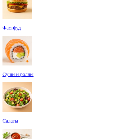
Фастфуд
Суши и роллы
Салаты