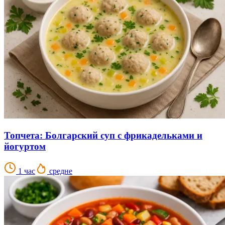
Топчета: Болгарский суп с фрикадельками и
йогуртом
1 час
средне