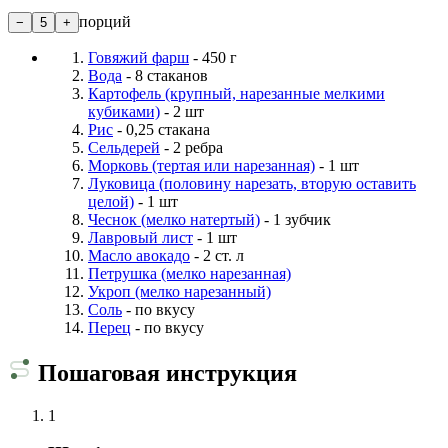
порций
−
5
+
Говяжий фарш
- 450 г
Вода
- 8 стаканов
Картофель (крупный, нарезанные мелкими
кубиками)
- 2 шт
Рис
- 0,25 стакана
Сельдерей
- 2 ребра
Морковь (тертая или нарезанная)
- 1 шт
Луковица (половину нарезать, вторую оставить
целой)
- 1 шт
Чеснок (мелко натертый)
- 1 зубчик
Лавровый лист
- 1 шт
Масло авокадо
- 2 ст. л
Петрушка (мелко нарезанная)
Укроп (мелко нарезанный)
Соль
- по вкусу
Перец
- по вкусу
Пошаговая инструкция
1