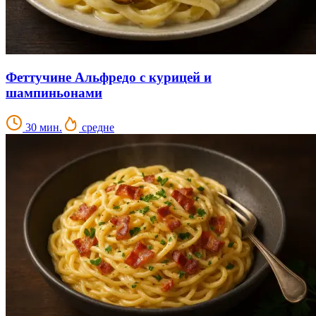
Феттучине Альфредо с курицей и
шампиньонами
30 мин.
средне