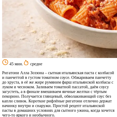
45 мин.
средне
Ригатони Алла Зоззона – сытная итальянская паста с колбасой
и панчеттой в густом томатном соусе. Обжариваем панчетту
до хруста, в её же жире румяним фарш итальянской колбасы с
луком и чесноком. Заливаем томатной пассатой, даём соусу
загустеть, а в финале вмешиваем яичные желтки с тёртым
пекорино. Получается глянцевый, обволакивающий соус без
капли сливок. Короткие рифлёные ригатони отлично держат
начинку внутри и снаружи. Простой рецепт итальянской
пасты в домашних условиях для сытного ужина, когда хочется
чего-то яркого и необычного.