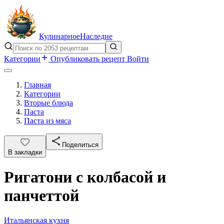
Кулинарное
Наследие
Категории
Опубликовать рецепт
Войти
Главная
Категории
Вторые блюда
Паста
Паста из мяса
Поделиться
В закладки
Ригатони с колбасой и
панчеттой
Итальянская кухня