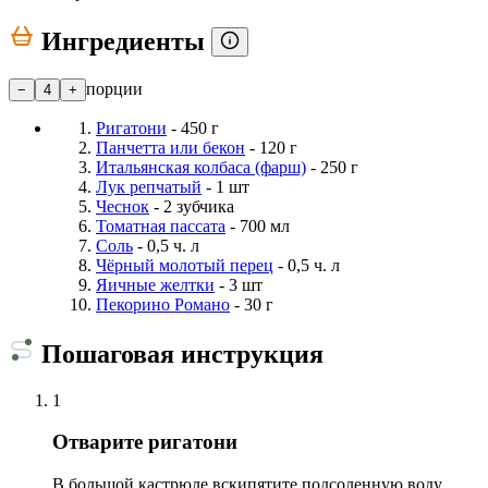
Ингредиенты
порции
−
4
+
Ригатони
- 450 г
Панчетта или бекон
- 120 г
Итальянская колбаса (фарш)
- 250 г
Лук репчатый
- 1 шт
Чеснок
- 2 зубчика
Томатная пассата
- 700 мл
Соль
- 0,5 ч. л
Чёрный молотый перец
- 0,5 ч. л
Яичные желтки
- 3 шт
Пекорино Романо
- 30 г
Пошаговая инструкция
1
Отварите ригатони
В большой кастрюле вскипятите подсоленную воду.