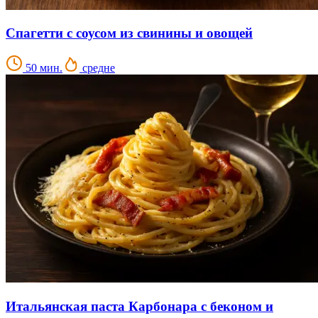
Спагетти с соусом из свинины и овощей
50 мин.
средне
Итальянская паста Карбонара с беконом и