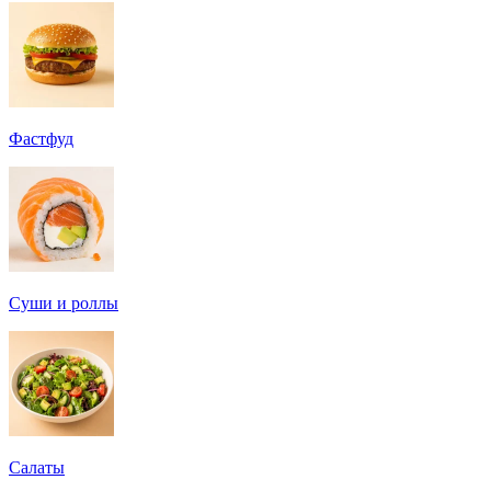
Фастфуд
Суши и роллы
Салаты