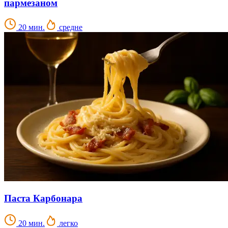
пармезаном
20 мин.
средне
Паста Карбонара
20 мин.
легко