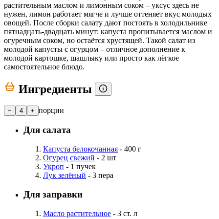
растительным маслом и лимонным соком – уксус здесь не
нужен, лимон работает мягче и лучше оттеняет вкус молодых
овощей. После сборки салату дают постоять в холодильнике
пятнадцать-двадцать минут: капуста пропитывается маслом и
огуречным соком, но остаётся хрустящей. Такой салат из
молодой капусты с огурцом – отличное дополнение к
молодой картошке, шашлыку или просто как лёгкое
самостоятельное блюдо.
Ингредиенты
порции
−
4
+
Для салата
Капуста белокочанная
- 400 г
Огурец свежий
- 2 шт
Укроп
- 1 пучек
Лук зелёный
- 3 пера
Для заправки
Масло растительное
- 3 ст. л