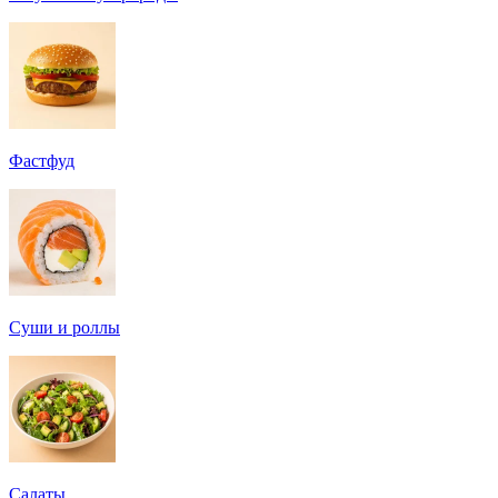
Фастфуд
Суши и роллы
Салаты