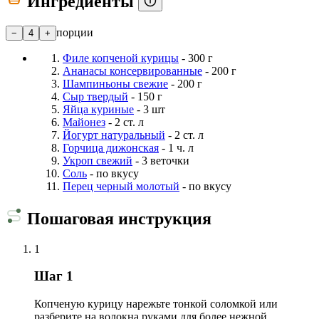
Ингредиенты
порции
−
4
+
Филе копченой курицы
- 300 г
Ананасы консервированные
- 200 г
Шампиньоны свежие
- 200 г
Сыр твердый
- 150 г
Яйца куриные
- 3 шт
Майонез
- 2 ст. л
Йогурт натуральный
- 2 ст. л
Горчица дижонская
- 1 ч. л
Укроп свежий
- 3 веточки
Соль
- по вкусу
Перец черный молотый
- по вкусу
Пошаговая инструкция
1
Шаг 1
Копченую курицу нарежьте тонкой соломкой или
разберите на волокна руками для более нежной