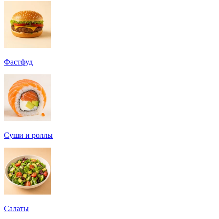
Фастфуд
Суши и роллы
Салаты