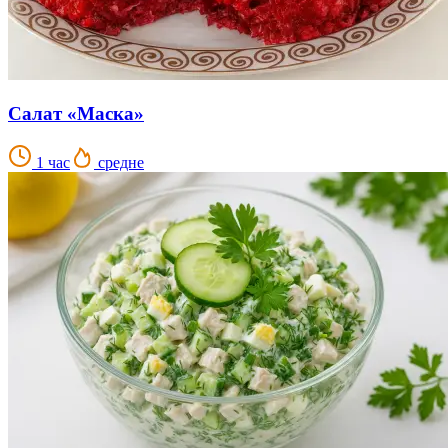
Салат «Маска»
1 час
средне