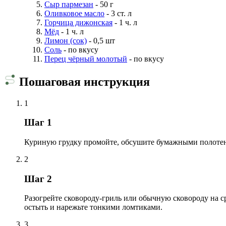
Сыр пармезан
- 50 г
Оливковое масло
- 3 ст. л
Горчица дижонская
- 1 ч. л
Мёд
- 1 ч. л
Лимон (сок)
- 0,5 шт
Соль
- по вкусу
Перец чёрный молотый
- по вкусу
Пошаговая инструкция
1
Шаг 1
Куриную грудку промойте, обсушите бумажными полотенцам
2
Шаг 2
Разогрейте сковороду-гриль или обычную сковороду на с
остыть и нарежьте тонкими ломтиками.
3