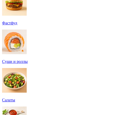
Фастфуд
Суши и роллы
Салаты