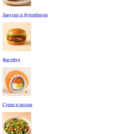
Закуски и бутерброды
Фастфуд
Суши и роллы