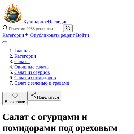
Кулинарное
Наследие
Категории
Опубликовать рецепт
Войти
Главная
Категории
Салаты
Овощные салаты
Салат из огурцов
Салат из помидоров
Салат с зеленью и травами
Поделиться
В закладки
Салат с огурцами и
помидорами под ореховым