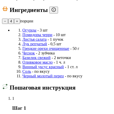
Ингредиенты
порции
−
4
+
Огурцы
- 3 шт
Помидоры черри
- 10 шт
Листья салата
- 1 пучок
Лук репчатый
- 0,5 шт
Грецкие орехи очищенные
- 50 г
Чеснок
- 2 зубчика
Базилик свежий
- 2 веточки
Оливковое масло
- 1 ч. л
Винный уксус красный
- 1 ст. л
Соль
- по вкусу
Черный молотый перец
- по вкусу
Пошаговая инструкция
1
Шаг 1