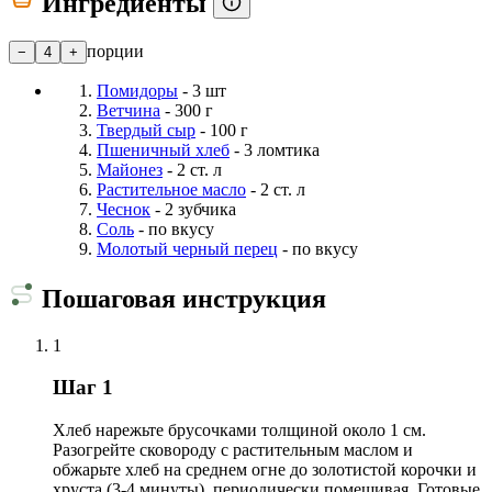
Ингредиенты
порции
−
4
+
Помидоры
- 3 шт
Ветчина
- 300 г
Твердый сыр
- 100 г
Пшеничный хлеб
- 3 ломтика
Майонез
- 2 ст. л
Растительное масло
- 2 ст. л
Чеснок
- 2 зубчика
Соль
- по вкусу
Молотый черный перец
- по вкусу
Пошаговая инструкция
1
Шаг 1
Хлеб нарежьте брусочками толщиной около 1 см.
Разогрейте сковороду с растительным маслом и
обжарьте хлеб на среднем огне до золотистой корочки и
хруста (3-4 минуты), периодически помешивая. Готовые