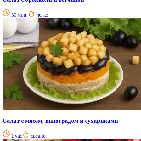
30 мин.
легко
Салат с мясом, виноградом и сухариками
1 час
средне