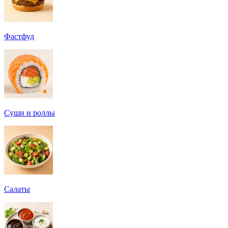
Фастфуд
Суши и роллы
Салаты