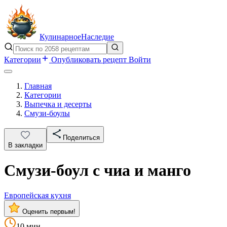
Кулинарное
Наследие
Категории
Опубликовать рецепт
Войти
Главная
Категории
Выпечка и десерты
Смузи-боулы
Поделиться
В закладки
Смузи-боул с чиа и манго
Европейская кухня
Оценить первым!
10 мин.