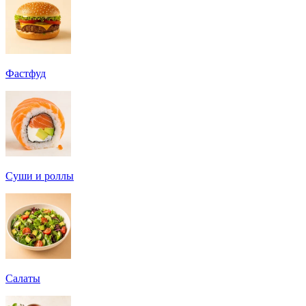
Фастфуд
Суши и роллы
Салаты