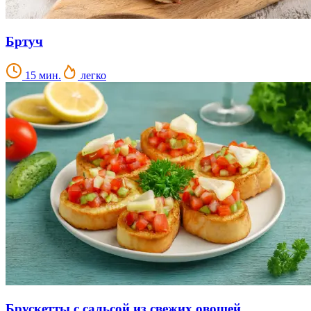
Бртуч
15 мин.
легко
Брускетты с сальсой из свежих овощей