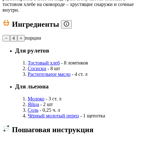
тостовом хлебе на сковороде – хрустящие снаружи и сочные
внутри.
Ингредиенты
порции
−
4
+
Для рулетов
Тостовый хлеб
- 8 ломтиков
Сосиски
- 8 шт
Растительное масло
- 4 ст. л
Для льезона
Молоко
- 3 ст. л
Яйца
- 2 шт
Соль
- 0,25 ч. л
Чёрный молотый перец
- 1 щепотка
Пошаговая инструкция