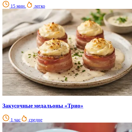
15 мин.
легко
Закусочные медальоны «Трио»
1 час
средне