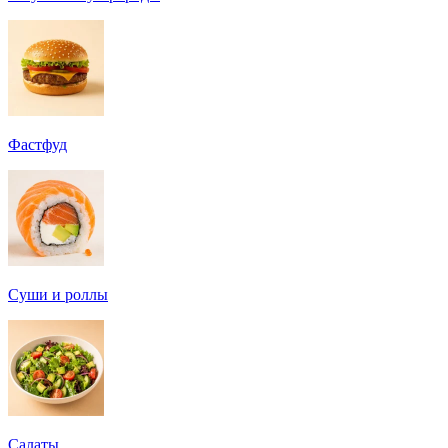
Фастфуд
Суши и роллы
Салаты