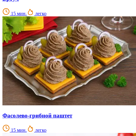
15 мин.
легко
Фасолево-грибной паштет
15 мин.
легко