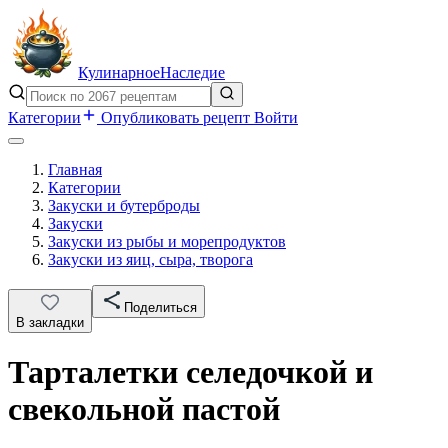
Кулинарное
Наследие
Категории
Опубликовать рецепт
Войти
Главная
Категории
Закуски и бутерброды
Закуски
Закуски из рыбы и морепродуктов
Закуски из яиц, сыра, творога
Поделиться
В закладки
Тарталетки селедочкой и
свекольной пастой