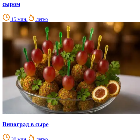
сыром
15 мин.
легко
Виноград в сыре
30 мин.
легко