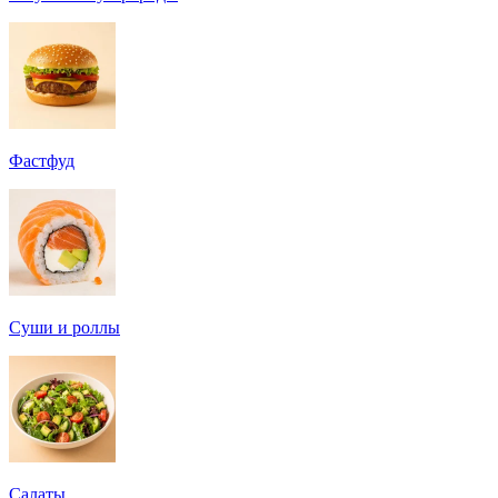
Фастфуд
Суши и роллы
Салаты