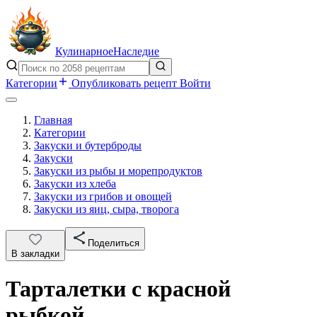
Кулинарное
Наследие
Категории
Опубликовать рецепт
Войти
Главная
Категории
Закуски и бутерброды
Закуски
Закуски из рыбы и морепродуктов
Закуски из хлеба
Закуски из грибов и овощей
Закуски из яиц, сыра, творога
Поделиться
В закладки
Тарталетки с красной
рыбкой