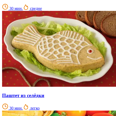
30 мин.
средне
Паштет из селёдки
30 мин.
легко