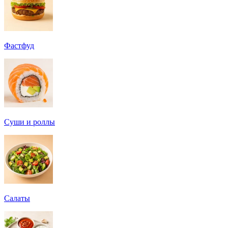
Фастфуд
Суши и роллы
Салаты