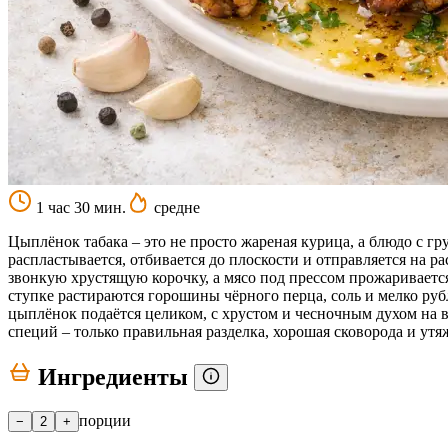
1 час 30 мин.
средне
Цыплёнок табака – это не просто жареная курица, а блюдо с г
распластывается, отбивается до плоскости и отправляется на 
звонкую хрустящую корочку, а мясо под прессом прожариваетс
ступке растираются горошины чёрного перца, соль и мелко руб
цыплёнок подаётся целиком, с хрустом и чесночным духом на 
специй – только правильная разделка, хорошая сковорода и утя
Ингредиенты
порции
−
2
+