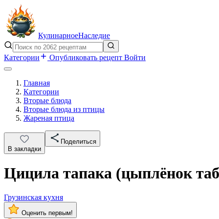
Кулинарное
Наследие
Категории
Опубликовать рецепт
Войти
Главная
Категории
Вторые блюда
Вторые блюда из птицы
Жареная птица
Поделиться
В закладки
Цицила тапака (цыплёнок таб
Грузинская кухня
Оценить первым!