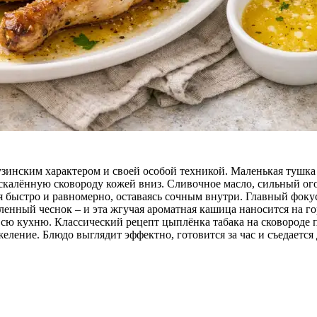
рузинским характером и своей особой техникой. Маленькая тушка 
раскалённую сковороду кожей вниз. Сливочное масло, сильный ого
я быстро и равномерно, оставаясь сочным внутри. Главный фоку
ленный чеснок – и эта жгучая ароматная кашица наносится на го
всю кухню. Классический рецепт цыплёнка табака на сковороде п
желение. Блюдо выглядит эффектно, готовится за час и съедается