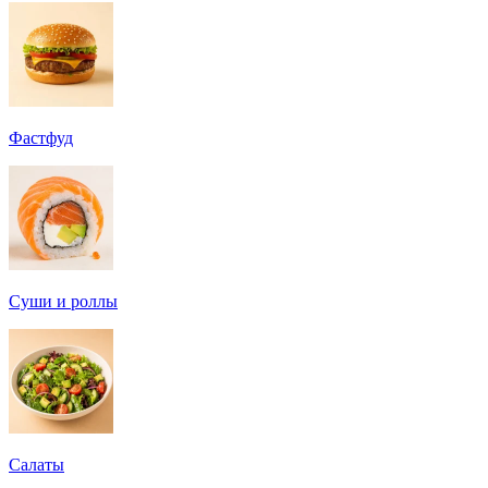
Фастфуд
Суши и роллы
Салаты