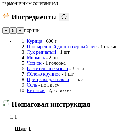
гармоничным сочетанием!
Ингредиенты
порций
−
5
+
Курица
- 600 г
Пропаренный длиннозерный рис
- 1 стакан
Лук репчатый
- 1 шт
Морковь
- 2 шт
Чеснок
- 1 головка
Растительное масло
- 3 ст. л
Яблоко крупное
- 1 шт
Приправа для плова
- 1 ч. л
Соль
- по вкусу
Кипяток
- 2,5 стакана
Пошаговая инструкция
1
Шаг 1