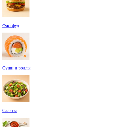
Фастфуд
Суши и роллы
Салаты