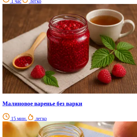
1 час
легко
Малиновое варенье без варки
15 мин.
легко