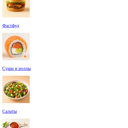
Фастфуд
Суши и роллы
Салаты