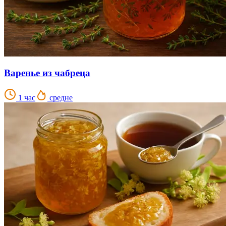
Варенье из чабреца
1 час
средне