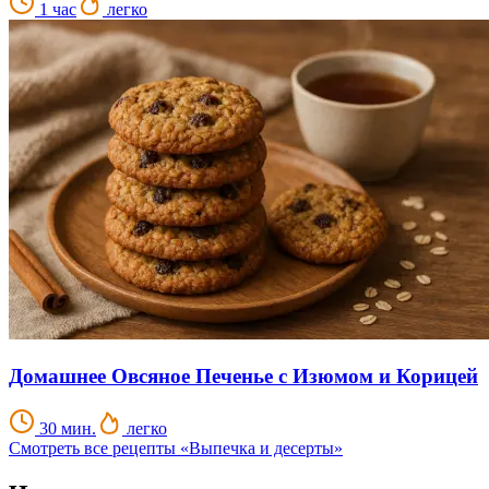
1 час
легко
Домашнее Овсяное Печенье с Изюмом и Корицей
30 мин.
легко
Смотреть все рецепты «Выпечка и десерты»