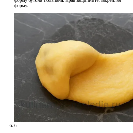
форму бутона тюльпана. Края защипните, закрепляя
форму.
6