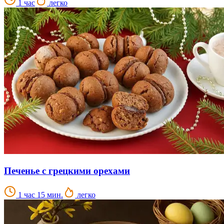
1 час
легко
Печенье с грецкими орехами
1 час 15 мин.
легко