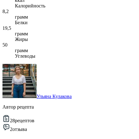
ккал
Калорийность
8,2
грамм
Белки
19,5
грамм
Жиры
50
грамм
Углеводы
Ульяна Кулакова
Автор рецепта
28
рецептов
2
отзыва