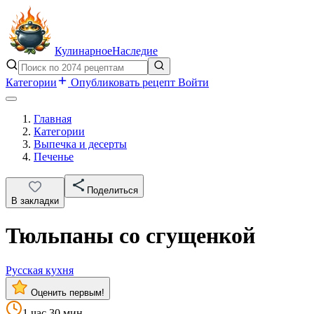
Кулинарное
Наследие
Категории
Опубликовать рецепт
Войти
Главная
Категории
Выпечка и десерты
Печенье
Поделиться
В закладки
Тюльпаны со сгущенкой
Русская кухня
Оценить первым!
1 час 30 мин.