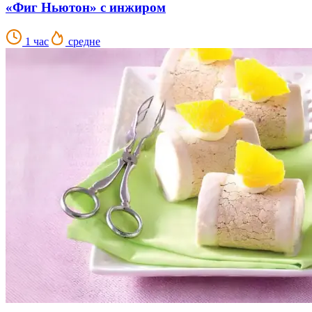
«Фиг Ньютон» с инжиром
1 час
средне