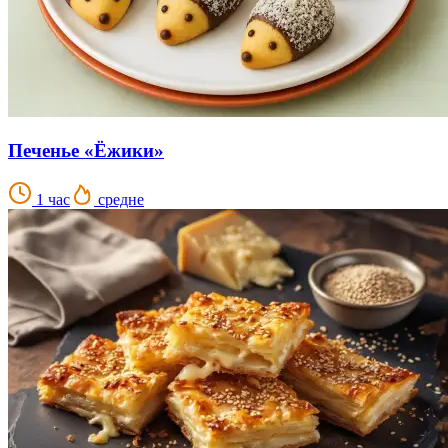
Печенье «Ёжики»
1 час
средне