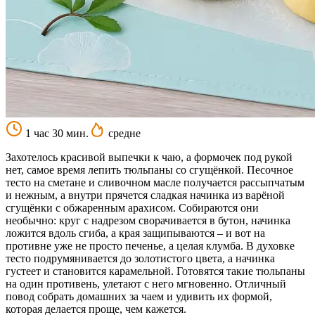
1 час 30 мин.
средне
Захотелось красивой выпечки к чаю, а формочек под рукой
нет, самое время лепить тюльпаны со сгущёнкой. Песочное
тесто на сметане и сливочном масле получается рассыпчатым
и нежным, а внутри прячется сладкая начинка из варёной
сгущёнки с обжаренным арахисом. Собираются они
необычно: круг с надрезом сворачивается в бутон, начинка
ложится вдоль сгиба, а края защипываются – и вот на
противне уже не просто печенье, а целая клумба. В духовке
тесто подрумянивается до золотистого цвета, а начинка
густеет и становится карамельной. Готовятся такие тюльпаны
на один противень, улетают с него мгновенно. Отличный
повод собрать домашних за чаем и удивить их формой,
которая делается проще, чем кажется.