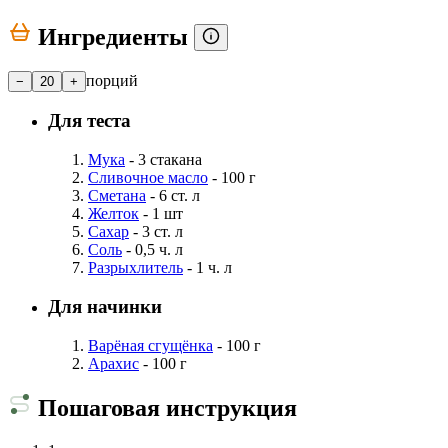
Ингредиенты
порций
−
20
+
Для теста
Мука
- 3 стакана
Сливочное масло
- 100 г
Сметана
- 6 ст. л
Желток
- 1 шт
Сахар
- 3 ст. л
Соль
- 0,5 ч. л
Разрыхлитель
- 1 ч. л
Для начинки
Варёная сгущёнка
- 100 г
Арахис
- 100 г
Пошаговая инструкция