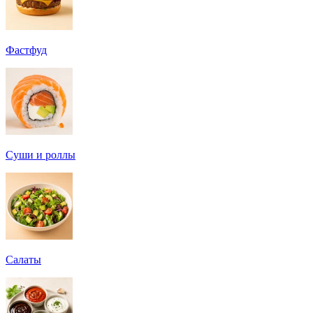
Фастфуд
Суши и роллы
Салаты