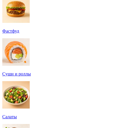
Фастфуд
Суши и роллы
Салаты