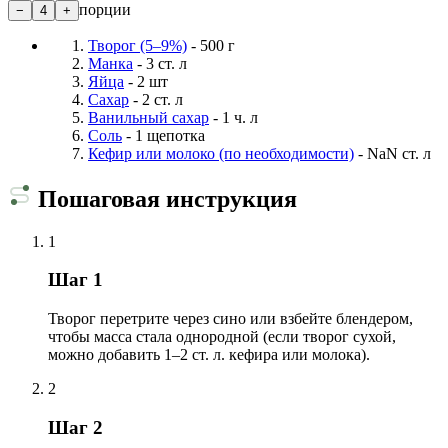
порции
−
4
+
Творог (5–9%)
- 500 г
Манка
- 3 ст. л
Яйца
- 2 шт
Сахар
- 2 ст. л
Ванильный сахар
- 1 ч. л
Соль
- 1 щепотка
Кефир или молоко (по необходимости)
- NaN ст. л
Пошаговая инструкция
1
Шаг 1
Творог перетрите через сино или взбейте блендером,
чтобы масса стала однородной (если творог сухой,
можно добавить 1–2 ст. л. кефира или молока).
2
Шаг 2